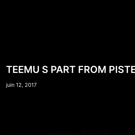
Aller
au
contenu
TEEMU S PART FROM PIST
mars
juin 12, 2017
15,
2018