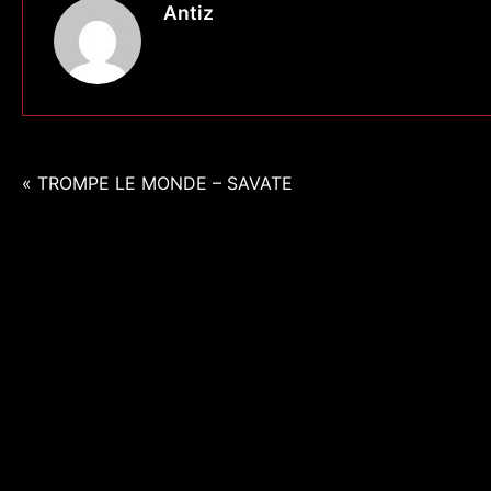
Antiz
Navigation
« TROMPE LE MONDE – SAVATE
de
l’article