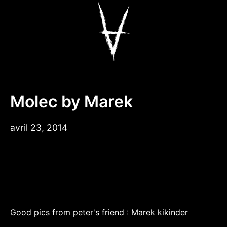
Aller
au
contenu
Antiz Skateboar
Molec by Marek
avril 23, 2014
Good pics from peter's friend : Marek kikinder