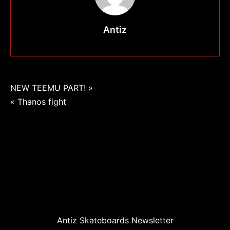
Antiz
Navigation
NEW TEEMU PART! »
« Thanos fight
de
l’article
Antiz Skateboards Newsletter