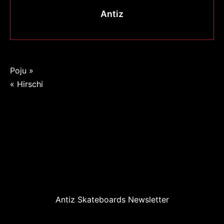
Antiz
Navigation
Poju »
« Hirschi
de
l’article
Antiz Skateboards Newsletter