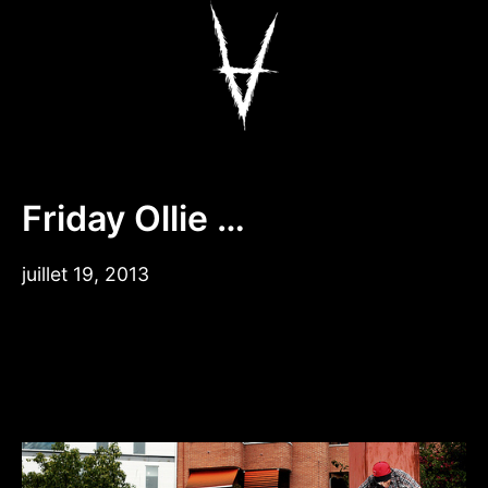
Aller
au
contenu
Antiz Skateboar
Friday Ollie …
juillet 19, 2013